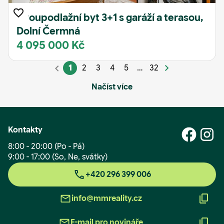
Dvoupodlažní byt 3+1 s garáží a terasou,
Dolní Čermná
4 095 000 Kč
1
2
3
4
5
…
32
Načíst více
Kontakty
8:00 - 20:00 (Po - Pá)
9:00 - 17:00 (So, Ne, svátky)
+420 296 399 006
info@mmreality.cz
E-mail pro novináře