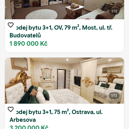
1
/12
Prodej bytu 3+1, OV, 79 m², Most, ul. tř.
Budovatelů
1 890 000 Kč
1
/13
Prodej bytu 3+1, 75 m², Ostrava, ul.
Arbesova
3 200 000 Kč