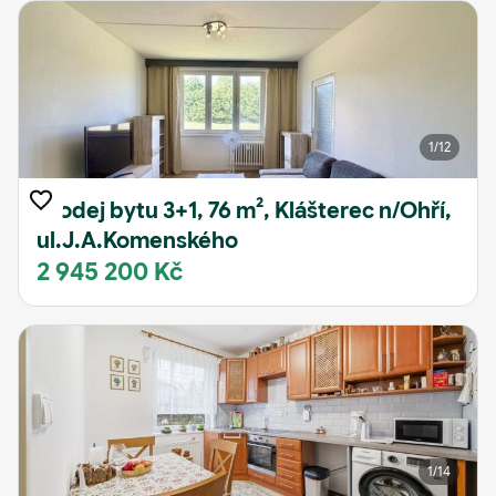
1
/12
Prodej bytu 3+1, 76 m², Klášterec n/Ohří,
ul.J.A.Komenského
2 945 200 Kč
1
/14