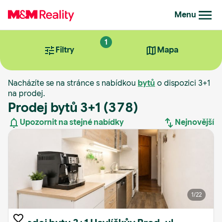
Menu
1
Filtry
Mapa
Nacházíte se na stránce s nabídkou
bytů
o dispozici 3+1
na prodej.
Prodej bytů 3+1
(378)
Upozornit na stejné nabídky
Nejnovější
Nejnovější
Nejstarší
1
/22
Nejdražší
Nejlevnější