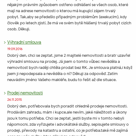
nějakým právním způsobem ostřeno odhlášení se všech osob, které
mají na adrese nemovitosti o kterou má kupující zájem trvalý
pobyt. Tak,aby se předešlo případným problémům (exekucím), kdy
člověk po letech zjistí, že má ve svém bytě hlášený trvalý pobyt cizích
osob. Děkuji.
Výhradní smlouva
19.09.2016
Dobrý den, chci se zeptat, jsme 2 majitelé nemovitosti a bratr uzavřel
výhradní smlouvu na prodej. Já jsem o tomto vůbec nevěděla a
nemovitost bych raději chtěla prodat bez RK. Je smlouva platná,i když
jsem ji nepodepsala a nevěděla o ní? Děkuji za odpověď. Zatím
neuvádím jméno Vašeho makléře, budu to řešit až dle situace.
Prodej nemovitosti
26.11.2015
Dobrý den, potřebovala bych poradit ohledně prodeje nemovitosti.
Prodávám zahradu, mám i kupce,ale nevím, jaké náležitosti a úkony
jsou k tomu potřeba. Chci se zeptat, jestli byste mi v tomto nebyli
nápomocni, zda vyřizujete i advokátské služby, sepisujete smlouvy o
prodeji, převody na katastru a ostatní, co je potřeba.také mě zajímá