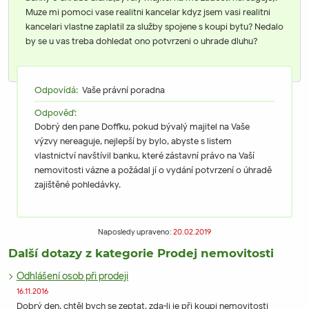
Muze mi pomoci vase realitni kancelar kdyz jsem vasi realitni
kancelari vlastne zaplatil za služby spojene s koupi bytu? Nedalo
by se u vas treba dohledat ono potvrzeni o uhrade dluhu?
Odpovídá:
Vaše právní poradna
Odpověď:
Dobrý den pane Doffku, pokud bývalý majitel na Vaše
výzvy nereaguje, nejlepší by bylo, abyste s listem
vlastnictví navštívil banku, které zástavní právo na Vaší
nemovitosti vázne a požádal jí o vydání potvrzení o úhradě
zajištěné pohledávky.
Naposledy upraveno:
20.02.2019
Další dotazy z kategorie Prodej nemovitosti
Odhlášení osob při prodeji
16.11.2016
Dobrý den, chtěl bych se zeptat, zda-li je při koupi nemovitosti