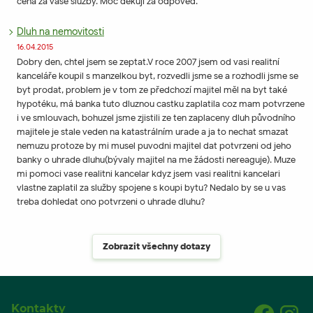
cena za vaše služby. Moc děkuji za odpověď.
Dluh na nemovitosti
16.04.2015
Dobry den, chtel jsem se zeptat.V roce 2007 jsem od vasi realitní
kanceláře koupil s manzelkou byt, rozvedli jsme se a rozhodli jsme se
byt prodat, problem je v tom ze předchozí majitel měl na byt také
hypotéku, má banka tuto dluznou castku zaplatila coz mam potvrzene
i ve smlouvach, bohuzel jsme zjistili ze ten zaplaceny dluh původního
majitele je stale veden na katastrálním urade a ja to nechat smazat
nemuzu protoze by mi musel puvodni majitel dat potvrzeni od jeho
banky o uhrade dluhu(bývaly majitel na me žádosti nereaguje). Muze
mi pomoci vase realitni kancelar kdyz jsem vasi realitni kancelari
vlastne zaplatil za služby spojene s koupi bytu? Nedalo by se u vas
treba dohledat ono potvrzeni o uhrade dluhu?
Zobrazit všechny dotazy
Kontakty