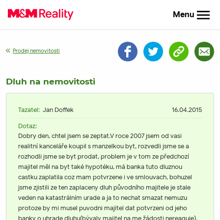
Menu
Prodej nemovitosti
Dluh na nemovitosti
Tazatel:
Jan Doffek
16.04.2015
Dotaz:
Dobry den, chtel jsem se zeptat.V roce 2007 jsem od vasi
realitní kanceláře koupil s manzelkou byt, rozvedli jsme se a
rozhodli jsme se byt prodat, problem je v tom ze předchozí
majitel měl na byt také hypotéku, má banka tuto dluznou
castku zaplatila coz mam potvrzene i ve smlouvach, bohuzel
jsme zjistili ze ten zaplaceny dluh původního majitele je stale
veden na katastrálním urade a ja to nechat smazat nemuzu
protoze by mi musel puvodni majitel dat potvrzeni od jeho
banky o uhrade dluhu(bývaly majitel na me žádosti nereaguje).