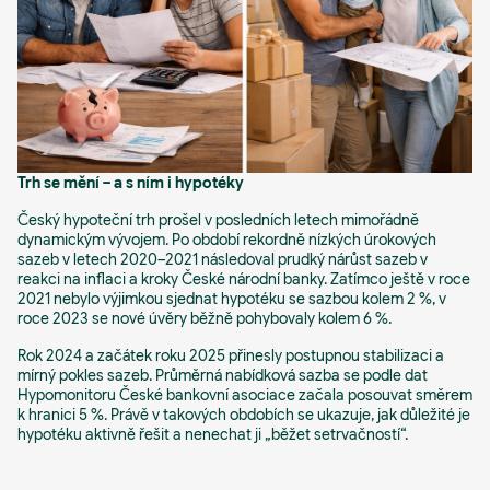
Trh se mění – a s ním i hypotéky
Český hypoteční trh prošel v posledních letech mimořádně
dynamickým vývojem. Po období rekordně nízkých úrokových
sazeb v letech 2020–2021 následoval prudký nárůst sazeb v
reakci na inflaci a kroky České národní banky. Zatímco ještě v roce
2021 nebylo výjimkou sjednat hypotéku se sazbou kolem 2 %, v
roce 2023 se nové úvěry běžně pohybovaly kolem 6 %.
Rok 2024 a začátek roku 2025 přinesly postupnou stabilizaci a
mírný pokles sazeb. Průměrná nabídková sazba se podle dat
Hypomonitoru České bankovní asociace začala posouvat směrem
k hranici 5 %. Právě v takových obdobích se ukazuje, jak důležité je
hypotéku aktivně řešit a nenechat ji „běžet setrvačností“.