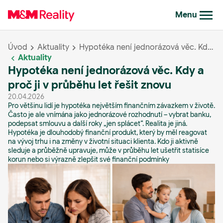
Menu
Úvod
Aktuality
Hypotéka není jednorázová věc. Kdy a proč ji v průběhu let řešit znovu
Aktuality
Hypotéka není jednorázová věc. Kdy a
proč ji v průběhu let řešit znovu
20.04.2026
Pro většinu lidí je hypotéka největším finančním závazkem v životě.
Často je ale vnímána jako jednorázové rozhodnutí – vybrat banku,
podepsat smlouvu a další roky „jen splácet“. Realita je jiná.
Hypotéka je dlouhodobý finanční produkt, který by měl reagovat
na vývoj trhu i na změny v životní situaci klienta. Kdo ji aktivně
sleduje a průběžně upravuje, může v průběhu let ušetřit statisíce
korun nebo si výrazně zlepšit své finanční podmínky