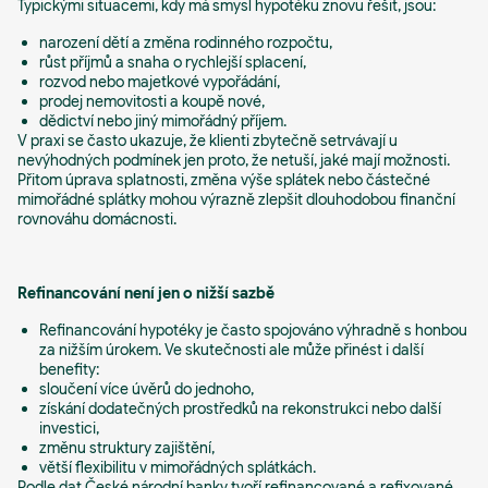
Typickými situacemi, kdy má smysl hypotéku znovu řešit, jsou:
narození dětí a změna rodinného rozpočtu,
růst příjmů a snaha o rychlejší splacení,
rozvod nebo majetkové vypořádání,
prodej nemovitosti a koupě nové,
dědictví nebo jiný mimořádný příjem.
V praxi se často ukazuje, že klienti zbytečně setrvávají u
nevýhodných podmínek jen proto, že netuší, jaké mají možnosti.
Přitom úprava splatnosti, změna výše splátek nebo částečné
mimořádné splátky mohou výrazně zlepšit dlouhodobou finanční
rovnováhu domácnosti.
Refinancování není jen o nižší sazbě
Refinancování hypotéky je často spojováno výhradně s honbou
za nižším úrokem. Ve skutečnosti ale může přinést i další
benefity:
sloučení více úvěrů do jednoho,
získání dodatečných prostředků na rekonstrukci nebo další
investici,
změnu struktury zajištění,
větší flexibilitu v mimořádných splátkách.
Podle dat České národní banky tvoří refinancované a refixované