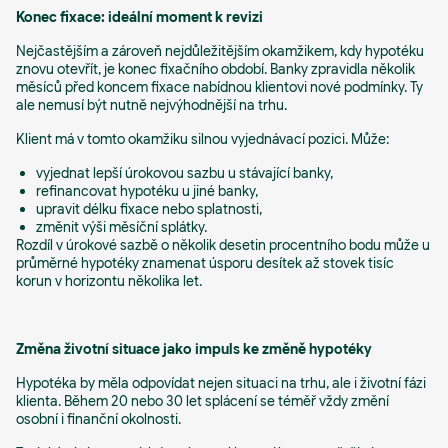
Konec fixace: ideální moment k revizi
Nejčastějším a zároveň nejdůležitějším okamžikem, kdy hypotéku
znovu otevřít, je konec fixačního období. Banky zpravidla několik
měsíců před koncem fixace nabídnou klientovi nové podmínky. Ty
ale nemusí být nutně nejvýhodnější na trhu.
Klient má v tomto okamžiku silnou vyjednávací pozici. Může:
vyjednat lepší úrokovou sazbu u stávající banky,
refinancovat hypotéku u jiné banky,
upravit délku fixace nebo splatnosti,
změnit výši měsíční splátky.
Rozdíl v úrokové sazbě o několik desetin procentního bodu může u
průměrné hypotéky znamenat úsporu desítek až stovek tisíc
korun v horizontu několika let.
Změna životní situace jako impuls ke změně hypotéky
Hypotéka by měla odpovídat nejen situaci na trhu, ale i životní fázi
klienta. Během 20 nebo 30 let splácení se téměř vždy změní
osobní i finanční okolnosti.