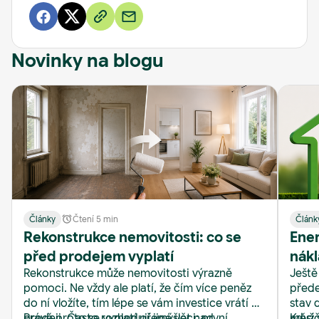
Novinky na blogu
Články
Čtení 5 min
Článk
Rekonstrukce nemovitosti: co se
Ener
před prodejem vyplatí
nákl
Rekonstrukce může nemovitosti výrazně
Ještě
Real
pomoci. Ne vždy ale platí, že čím více peněz
přede
do ní vložíte, tím lépe se vám investice vrátí při
stav 
prodeji. Často rozhodují jiné věci: první
Právě proto se vyplatí přemýšlet nad
měsíč
Když 