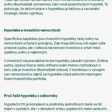
úvěry dlouhodobě významnou část nově poskytnutých hypoték. To
potvrzuje, že aktivní práce s hypotékou je běžnou a racionální
strategií, nikoliv výjimkou.
Hypotéka a investiční nemovitosti
Specifickou kapitolou jsou investiční hypotéky, tedy úvěry na
nemovitosti určené k pronájmu. Zde hraje klíčovou roli nejen výše
úrokové sazby, ale i celková návratnost investice a vztah mezi
splátkou úvěru a nájemným.
U investorů má pravidelná revize hypotéky zásadní význam. Změna
sazby, úprava fixace nebo refinancování mohou rozhodnout o
tom, zda je investice dlouhodobě zisková. V kombinaci s vývojem
cen nemovitostí a nájmů se hypotéka stává aktivním nástrojem
řízení investičního portfolia.
Proč řešit hypotéku s odborníky
Hypoteční trh je komplexní a podmínky jednotlivých bank se liší
nejen v sazbách, ale i v detailech smluv, poplatcích nebo sankcích.