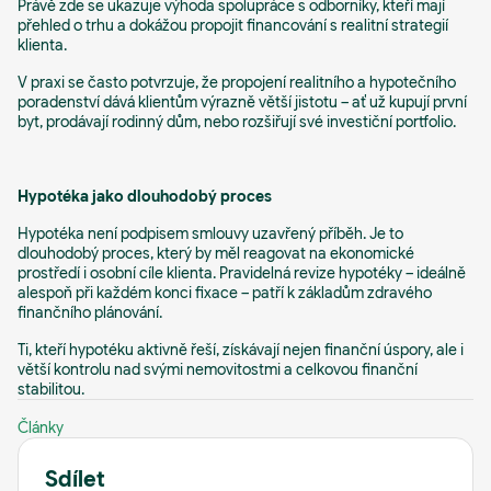
Právě zde se ukazuje výhoda spolupráce s odborníky, kteří mají
přehled o trhu a dokážou propojit financování s realitní strategií
klienta.
V praxi se často potvrzuje, že propojení realitního a hypotečního
poradenství dává klientům výrazně větší jistotu – ať už kupují první
byt, prodávají rodinný dům, nebo rozšiřují své investiční portfolio.
Hypotéka jako dlouhodobý proces
Hypotéka není podpisem smlouvy uzavřený příběh. Je to
dlouhodobý proces, který by měl reagovat na ekonomické
prostředí i osobní cíle klienta. Pravidelná revize hypotéky – ideálně
alespoň při každém konci fixace – patří k základům zdravého
finančního plánování.
Ti, kteří hypotéku aktivně řeší, získávají nejen finanční úspory, ale i
větší kontrolu nad svými nemovitostmi a celkovou finanční
stabilitou.
Články
Sdílet